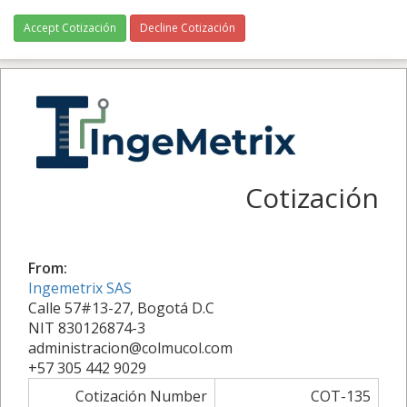
Accept Cotización
Decline Cotización
Cotización
From:
Ingemetrix SAS
Calle 57#13-27, Bogotá D.C
NIT 830126874-3
administracion@colmucol.com
+57 305 442 9029
Cotización Number
COT-135