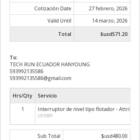
Cotización Date
27 febrero, 2026
Valid Until
14 marzo, 2026
Total
$usd571.20
To:
TECH RUN ECUADOR HANYOUNG
‪593992135586‬
593992135586@gmail.com
Hrs/Qty
Servicio
1
Interruptor de nivel tipo flotador - Attribut
LS1001
Sub Total
$usd480.00