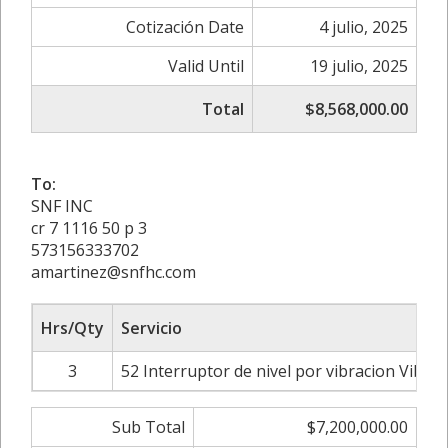
Cotización Date
4 julio, 2025
Valid Until
19 julio, 2025
Total
$8,568,000.00
To:
SNF INC
cr 7 1116 50 p 3
573156333702
amartinez@snfhc.com
Hrs/Qty
Servicio
3
52 Interruptor de nivel por vibracion Vibr
Sub Total
$7,200,000.00