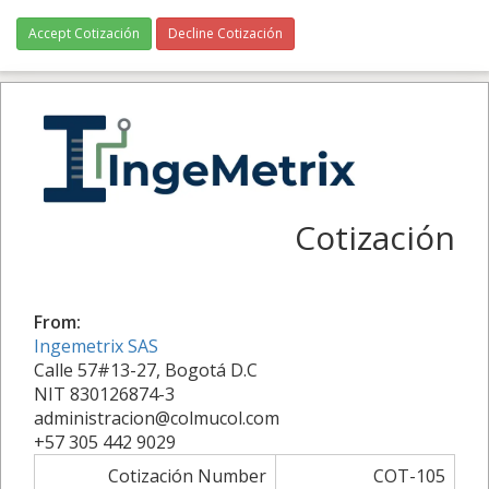
Accept Cotización
Decline Cotización
Cotización
From:
Ingemetrix SAS
Calle 57#13-27, Bogotá D.C
NIT 830126874-3
administracion@colmucol.com
+57 305 442 9029
Cotización Number
COT-105