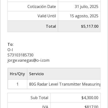
Cotización Date
31 julio, 2025
Valid Until
15 agosto, 2025
Total
$5,117.00
To:
O-I
573103185730
jorge.vanegas@o-i.com
Hrs/Qty
Servicio
1
80G Radar Level Transmitter Measuring Med
Sub Total
$4,300.00
IVA
$817.00