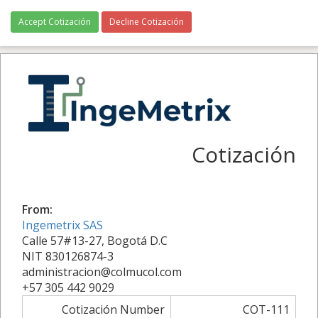
Accept Cotización
Decline Cotización
Cotización
From:
Ingemetrix SAS
Calle 57#13-27, Bogotá D.C
NIT 830126874-3
administracion@colmucol.com
+57 305 442 9029
Cotización Number
COT-111