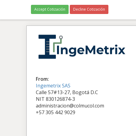
Accept Cotización
Decline Cotización
From:
Ingemetrix SAS
Calle 57#13-27, Bogotá D.C
NIT 830126874-3
administracion@colmucol.com
+57 305 442 9029