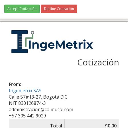
Accept Cotización
Decline Cotización
Cotización
From:
Ingemetrix SAS
Calle 57#13-27, Bogotá D.C
NIT 830126874-3
administracion@colmucol.com
+57 305 442 9029
Total
$0.00