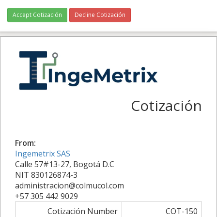
Accept Cotización
Decline Cotización
Cotización
From:
Ingemetrix SAS
Calle 57#13-27, Bogotá D.C
NIT 830126874-3
administracion@colmucol.com
+57 305 442 9029
Cotización Number
COT-150