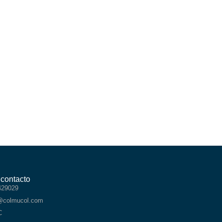
 contacto
429029
@colmucol.com
C