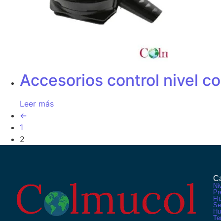
Accesorios control nivel c
Leer más
←
1
2
Ca
Ni
Pr
Fl
Se
Hu
Te