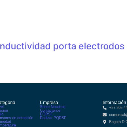
onductividad porta electrodos
tegoria
Empresa
Información
vel
Sobre Nosotros
+57 305 4
esión
Contáctenos
ujo
PQRSF
comercial
nsores de detección
Radicar PQRSF
medad
Bogotá D.
mperatura