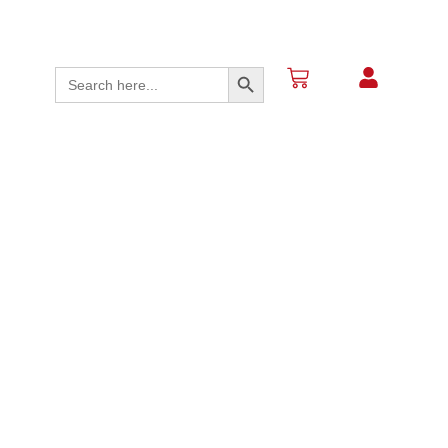
Search Button
Search
for: