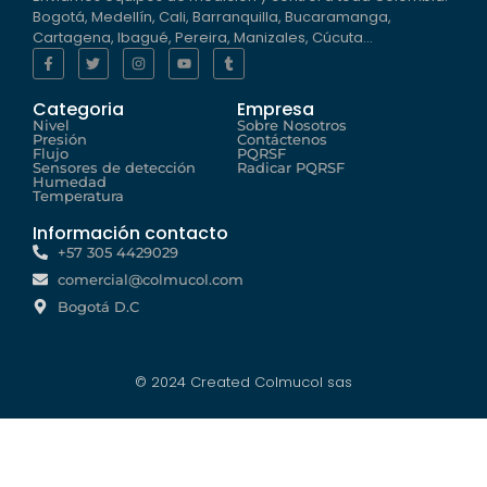
Bogotá, Medellín, Cali, Barranquilla, Bucaramanga,
Cartagena, Ibagué, Pereira, Manizales, Cúcuta…
Categoria
Empresa
Nivel
Sobre Nosotros
Presión
Contáctenos
Flujo
PQRSF
Sensores de detección
Radicar PQRSF
Humedad
Temperatura
Información contacto
+57 305 4429029
comercial@colmucol.com
Bogotá D.C
© 2024 Created Colmucol sas