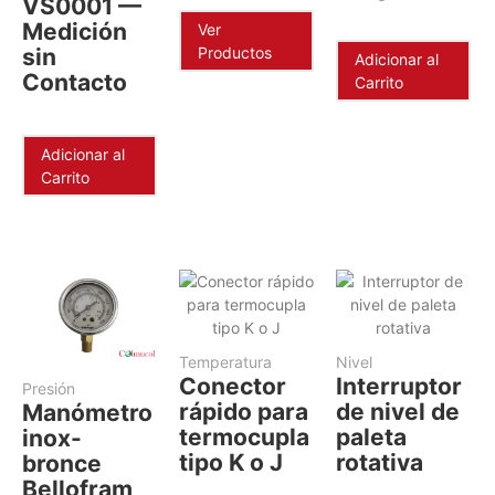
VS0001 —
Medición
Ver
sin
Productos
Adicionar al
Contacto
Carrito
Adicionar al
Carrito
Temperatura
Nivel
Conector
Interruptor
Presión
rápido para
de nivel de
Manómetro
termocupla
paleta
inox-
tipo K o J
rotativa​
bronce
Bellofram