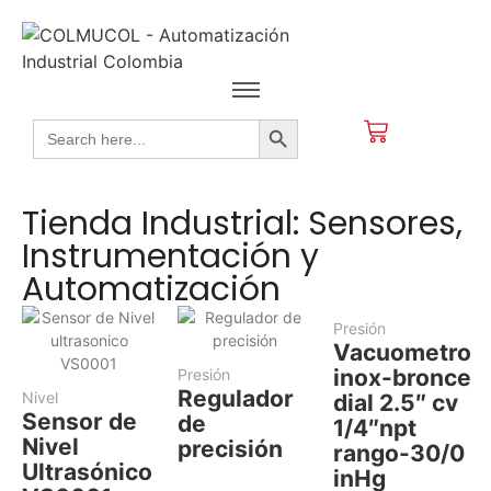
Search Button
Search
for:
Tienda Industrial: Sensores,
Instrumentación y
Automatización
Presión
Vacuometro
inox-bronce
Presión
Regulador
Nivel
dial 2.5″ cv
Sensor de
de
1/4″npt
Nivel
precisión
rango-30/0
Ultrasónico
inHg