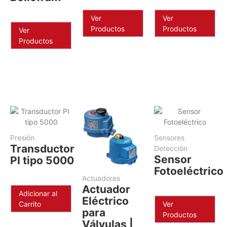
Ver
Ver
Productos
Productos
Ver
Productos
Presión
Sensores
Transductor
Detección
Sensor
PI tipo 5000
Fotoeléctrico
Actuadores
Actuador
Adicionar al
Eléctrico
Carrito
Ver
para
Productos
Válvulas |