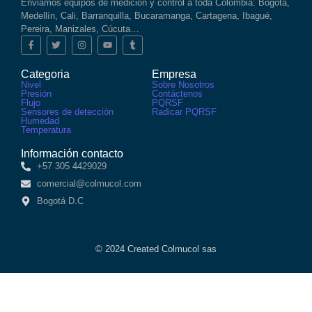
Enviamos equipos de medición y control a toda Colombia: Bogotá,
Medellín, Cali, Barranquilla, Bucaramanga, Cartagena, Ibagué,
Pereira, Manizales, Cúcuta…
Categoria
Empresa
Nivel
Sobre Nosotros
Presión
Contáctenos
Flujo
PQRSF
Sensores de detección
Radicar PQRSF
Humedad
Temperatura
Información contacto
+57 305 4429029
comercial@colmucol.com
Bogotá D.C
© 2024 Created Colmucol sas