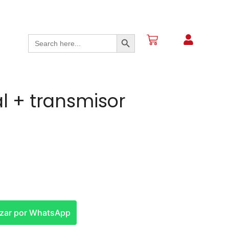
Search Button
Search
for:
l + transmisor
izar por WhatsApp