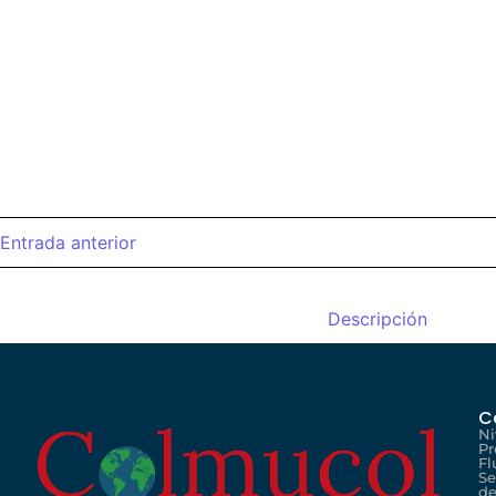
Entrada anterior
Descripción
C
Ni
Pr
Fl
Se
de