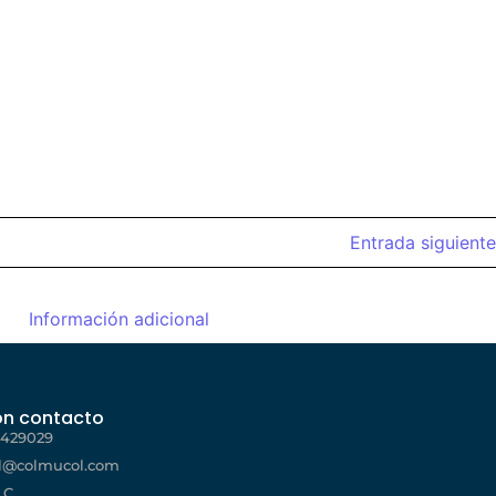
Entrada siguiente
Información adicional
ón contacto
4429029
l@colmucol.com
.C