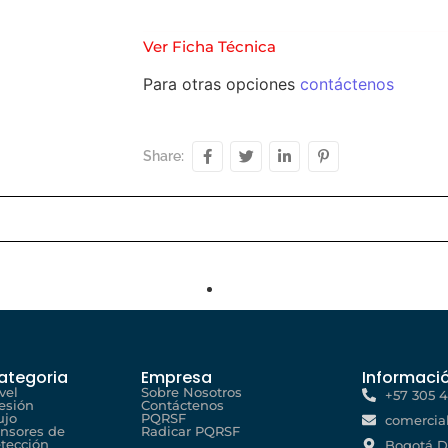
Ver Ficha Técnica
Para otras opciones
contáctenos
Share:
ategoria
Empresa
Informaci
vel
Sobre Nosotros
+57 305 
esión
Contáctenos
ujo
PQRSF
comercia
nsores de
Radicar PQRSF
tección
Bogotá D