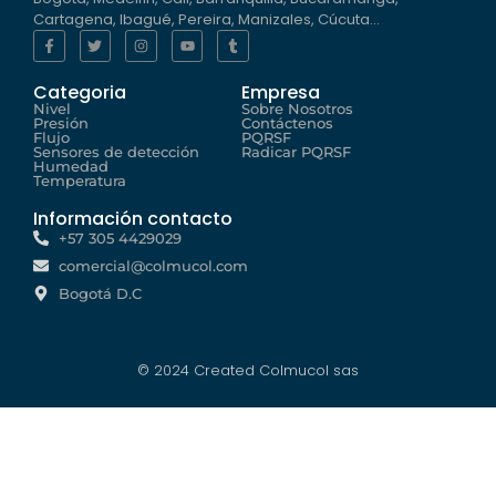
Cartagena, Ibagué, Pereira, Manizales, Cúcuta…
Categoria
Empresa
Nivel
Sobre Nosotros
Presión
Contáctenos
Flujo
PQRSF
Sensores de detección
Radicar PQRSF
Humedad
Temperatura
Información contacto
+57 305 4429029
comercial@colmucol.com
Bogotá D.C
© 2024 Created Colmucol sas