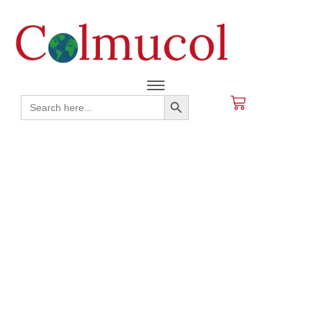
Search Button
Search
for: