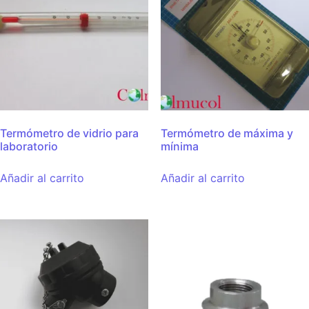
Termómetro de vidrio para
Termómetro de máxima y
laboratorio
mínima
Añadir al carrito
Añadir al carrito