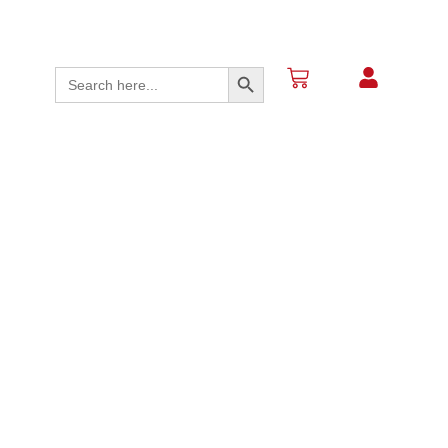
Search Button
Search
for: