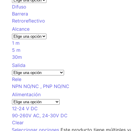
Difuso
Barrera
Retroreflectivo
Alcance
1 m
5 m
30m
Salida
Rele
NPN NO/NC , PNP NO/NC
Alimentación
12-24 V DC
90-260V AC, 24-30V DC
Clear
Seleccionar opciones
Este producto tiene múltiples v