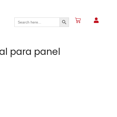
Search Button
Search
for:
al para panel