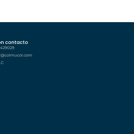
ón contacto
4429029
l@colmucol.com
.C