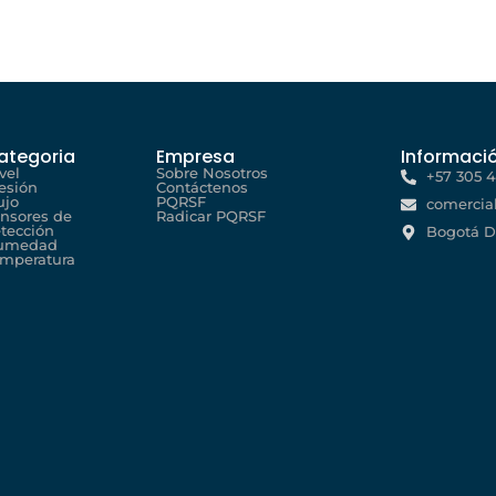
ategoria
Empresa
Informaci
vel
Sobre Nosotros
+57 305 
esión
Contáctenos
ujo
PQRSF
comercia
nsores de
Radicar PQRSF
tección
Bogotá D
umedad
mperatura