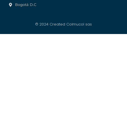
Bogotá D.C
© 2024 Created Colmucol sas