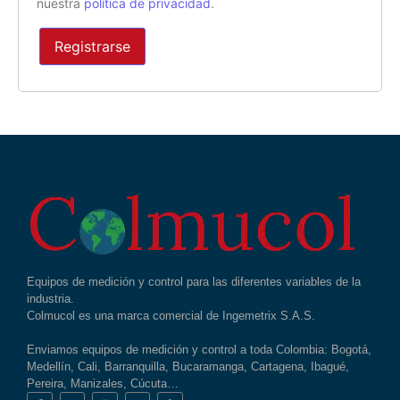
nuestra
política de privacidad
.
Registrarse
Equipos de medición y control para las diferentes variables de la
industria.
Colmucol es una marca comercial de Ingemetrix S.A.S.
Enviamos equipos de medición y control a toda Colombia: Bogotá,
Medellín, Cali, Barranquilla, Bucaramanga, Cartagena, Ibagué,
Pereira, Manizales, Cúcuta…