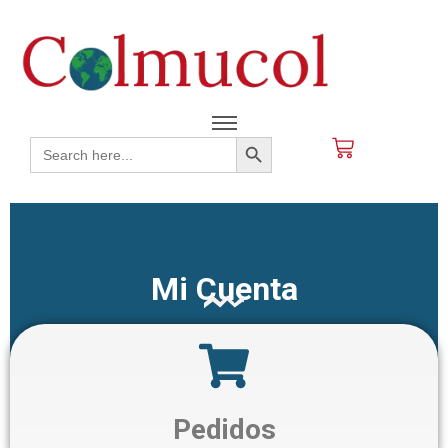
Search Button
Search
for:
Mi Cuenta
Pedidos