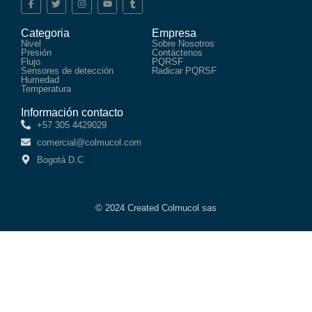
Categoria
Empresa
Nivel
Sobre Nosotros
Presión
Contáctenos
Flujo
PQRSF
Sensores de detección
Radicar PQRSF
Humedad
Temperatura
Información contacto
+57 305 4429029
comercial@colmucol.com
Bogotá D.C
© 2024 Created Colmucol sas